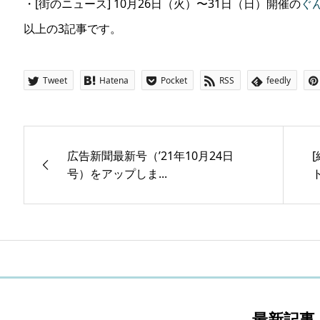
・[街のニュース] 10月26日（火）〜31日（日）開催の
ぐ
以上の3記事です。
Tweet
Hatena
Pocket
RSS
feedly
広告新聞最新号（’21年10月24日
号）をアップしま...
最新記事