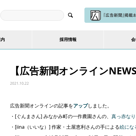

案内
採用情報
会
【広告新聞オンラインNEWS】
2021.10.22
広告新聞オンラインの記事を
アップ
しました。
・[ぐんまさん] みなかみ町の一作農園さんの、
真っ赤なり
・[iina（いいな）] 作家・土屋恵利さんの手による
絵にな